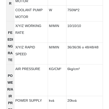
MOTOR
R
COOLANT PUMP
W
750W*2
MOTOR
X/Y/Z WORKING
M/MIN
10/10/10
FE
RATE
EDI
NG
X/Y/Z RAPID
M/MIN
36/36/36 o 48/48/48
RA
SPEED
TE
AIR PRESSURE
KG/CM²
6kg/cm²
PO
WE
R/A
IR
POWER SUPPLY
kvá
20kvá
PR