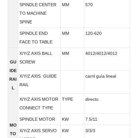
SPINDLE CENTER
MM
570
TO MACHINE
SPINE
SPINDLE END
MM
120-620
FACE TO TABLE
X/Y/Z AXIS BALL
MM
4012/4012/4012
GU
SCREW
IDE
X/Y/Z AXIS GUIDE
carril guía lineal
RAI
RAIL
L
X/Y/Z AXIS MOTOR
TYPE
directo
CONNECT TYPE
SPINDLE MOTOR
KW
7.5/11
MO
X/Y/Z AXIS SERVO
KW
3/3/3
TO