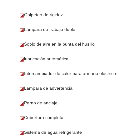
Golpeteo de rigidez
◪
Lámpara de trabajo doble
◪
Soplo de aire en la punta del husillo
◪
lubricación automática
◪
Intercambiador de calor para armario eléctrico.
◪
Lámpara de advertencia
◪
Perno de anclaje
◪
Cobertura completa
◪
Sistema de agua refrigerante
◪