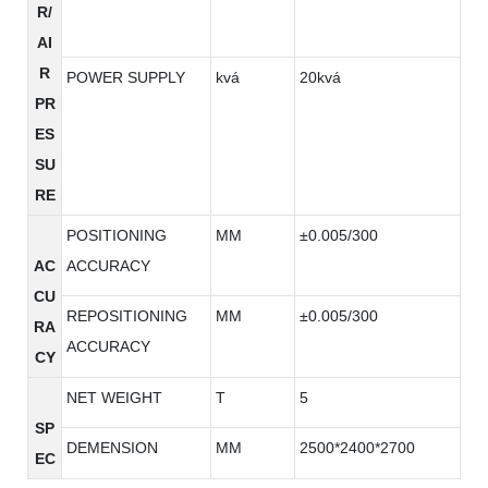
R/
AI
R
POWER SUPPLY
kvá
20kvá
PR
ES
SU
RE
POSITIONING
MM
±0.005/300
AC
ACCURACY
CU
REPOSITIONING
MM
±0.005/300
RA
ACCURACY
CY
NET WEIGHT
T
5
SP
DEMENSION
MM
2500*2400*2700
EC