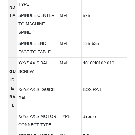
TYPE
ND
SPINDLE CENTER
MM
525
LE
TO MACHINE
SPINE
SPINDLE END
MM
135-635
FACE TO TABLE
X/Y/Z AXIS BALL
MM
4010/4010/4010
GU
SCREW
ID
E
X/Y/Z AXIS GUIDE
BOX RAIL
RA
RAIL
IL
X/Y/Z AXIS MOTOR
TYPE
directo
CONNECT TYPE