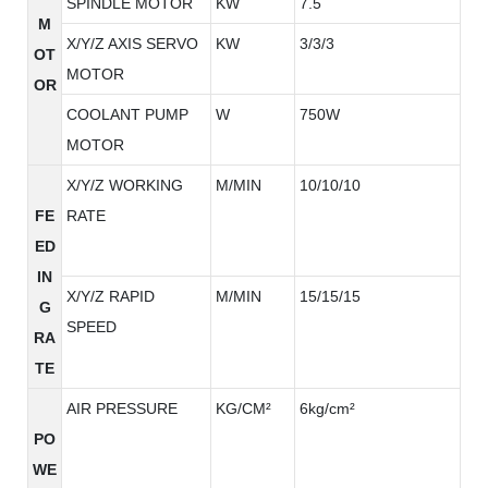
SPINDLE MOTOR
KW
7.5
M
X/Y/Z AXIS SERVO
KW
3/3/3
OT
MOTOR
OR
COOLANT PUMP
W
750W
MOTOR
X/Y/Z WORKING
M/MIN
10/10/10
FE
RATE
ED
IN
X/Y/Z RAPID
M/MIN
15/15/15
G
SPEED
RA
TE
AIR PRESSURE
KG/CM²
6kg/cm²
PO
WE