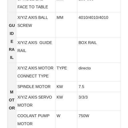
FACE TO TABLE
X/Y/Z AXIS BALL
MM
4010/4010/4010
GU
SCREW
ID
E
X/Y/Z AXIS GUIDE
BOX RAIL
RA
RAIL
IL
X/Y/Z AXIS MOTOR
TYPE
directo
CONNECT TYPE
SPINDLE MOTOR
KW
7.5
M
X/Y/Z AXIS SERVO
KW
3/3/3
OT
MOTOR
OR
COOLANT PUMP
W
750W
MOTOR