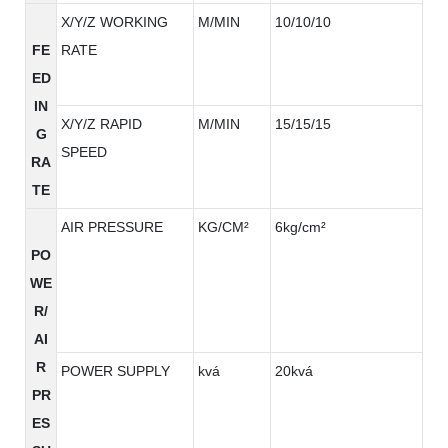
X/Y/Z WORKING
M/MIN
10/10/10
FE
RATE
ED
IN
X/Y/Z RAPID
M/MIN
15/15/15
G
SPEED
RA
TE
AIR PRESSURE
KG/CM²
6kg/cm²
PO
WE
R/
AI
R
POWER SUPPLY
kvá
20kvá
PR
ES