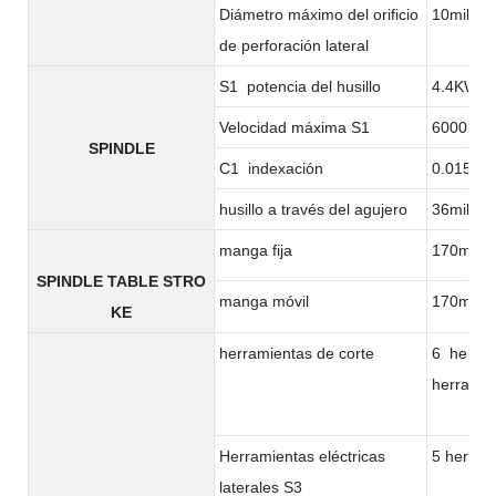
Diámetro máximo del orificio
10milíme
de perforación lateral
S1 potencia del husillo
4.4KW
Velocidad máxima S1
6000rpm
SPINDLE
C1 indexación
0.015°
husillo a través del agujero
36milíme
manga fija
170milím
SPINDLE TABLE STRO
manga móvil
170milím
KE
herramientas de corte
6 herram
herramie
Herramientas eléctricas
5 herram
laterales S3