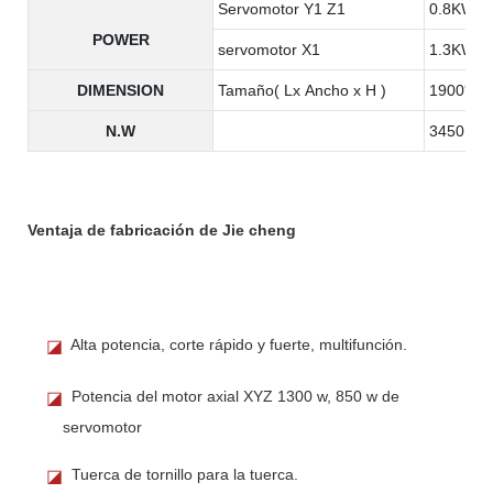
Servomotor Y1 Z1
0.8KW
POWER
servomotor X1
1.3KW
DIMENSION
Tamaño( Lx Ancho x H )
1900*130
N.W
3450KG
Ventaja de fabricación de Jie cheng
Alta potencia, corte rápido y fuerte, multifunción.
◪
Potencia del motor axial XYZ 1300 w, 850 w de
◪
servomotor
Tuerca de tornillo para la tuerca.
◪