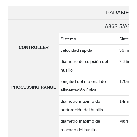
PARAMETE
A363-5/A363
Sistema
Sintec
CONTROLLER
velocidad rápida
36 m/min
diámetro de sujeción del
7-35mm
husillo
longitud del material de
170milím
PROCESSING RANGE
alimentación única
diámetro máximo de
14milíme
perforación del husillo
diámetro máximo de
M8*P1.2
roscado del husillo