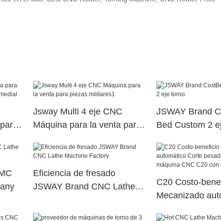
Jsway Multi 4 eje CNC
JSWAY Brand Co
 para
Máquina para la venta para
Bed Custom 2 ej
ial
piezas militares1
VMC
Eficiencia de fresado
C20 Costo-benef
any
JSWAY Brand CNC Lathe
Mecanizado aut
Machine Factory
Corte pesado y 