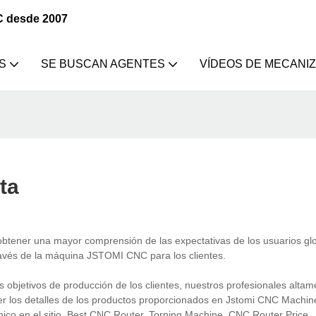
C desde 2007
S
SE BUSCAN AGENTES
VÍDEOS DE MECANI
ta
tener una mayor comprensión de las expectativas de los usuarios glo
ravés de la máquina JSTOMI CNC para los clientes.
jetivos de producción de los clientes, nuestros profesionales altame
nder los detalles de los productos proporcionados en Jstomi CNC Machi
nico en el sitio. Best CNC Router, Torning Machine, CNC Router Price