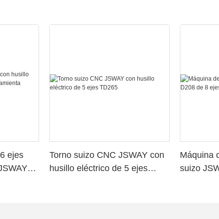
6 ejes
Torno suizo CNC JSWAY con
Máquina d
o JSWAY
husillo eléctrico de 5 ejes
suizo JS
a
TD265