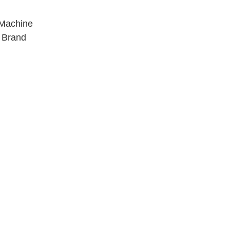
20 con
Machine
 Brand