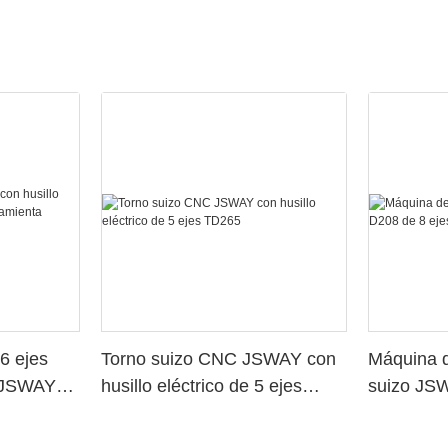
6 ejes
Torno suizo CNC JSWAY con
Máquina d
o JSWAY
husillo eléctrico de 5 ejes
suizo JS
a
TD265