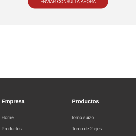
ENVIAR CONSULTA AHORA
Empresa
Productos
Home
torno suizo
Productos
Torno de 2 ejes