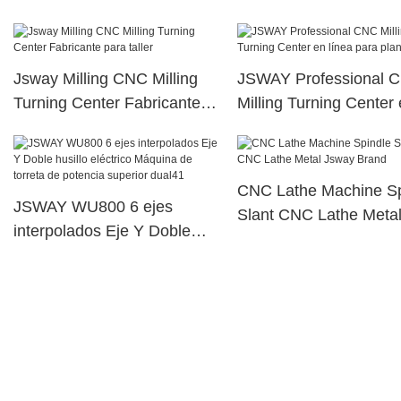
en línea para el lugar de
trabajo
Jsway Milling CNC Milling
JSWAY Professional 
Turning Center Fabricante
Milling Turning Center
para taller
línea para planta
CNC Lathe Machine Sp
JSWAY WU800 6 ejes
Slant CNC Lathe Meta
interpolados Eje Y Doble
Jsway Brand
husillo eléctrico Máquina de
torreta de potencia superior
dual41