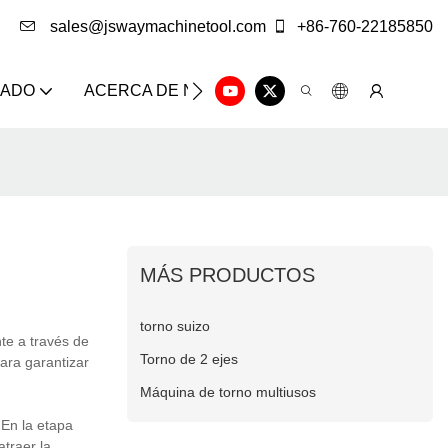
sales@jswaymachinetool.com
+86-760-22185850
ZADO
ACERCA DE NOSOTROS
SOLUCIÓN
CE
MÁS PRODUCTOS
torno suizo
te a través de
Torno de 2 ejes
ara garantizar
Máquina de torno multiusos
En la etapa
traer la