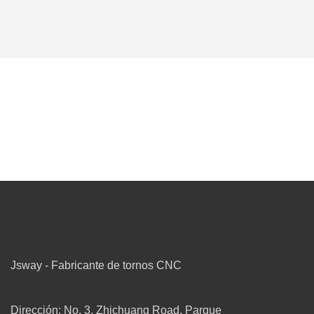
Jsway - Fabricante de tornos CNC
Dirección: No. 3, Zhichuang Road, Parque