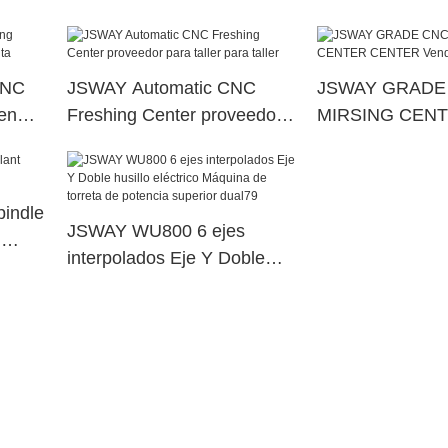
CNC
JSWAY Automatic CNC
JSWAY GRADE
 en
Freshing Center proveedor
MIRSING CEN
para taller para taller
CENTER Vendor
planta
indle
JSWAY WU800 6 ejes
l
interpolados Eje Y Doble
husillo eléctrico Máquina de
torreta de potencia superior
dual79