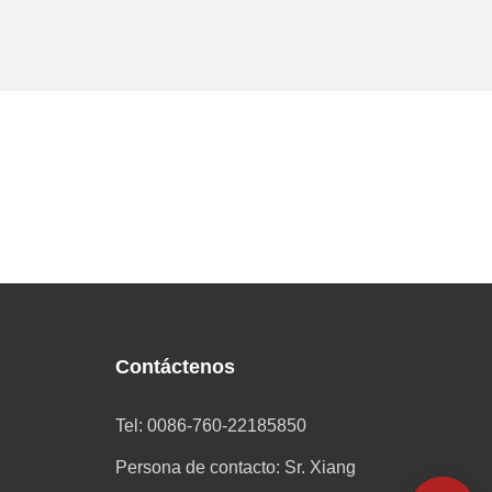
Contáctenos
Tel: 0086-760-22185850
Persona de contacto: Sr. Xiang