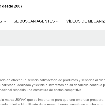
C desde 2007
S
SE BUSCAN AGENTES
VÍDEOS DE MECANI
 en ofrecer un servicio satisfactorio de productos y servicios al clien
lificada, dedicada y flexible e invertimos en su desarrollo continuo p
rnacional respalda una estructura de costos competitiva.
opia marca JSWAY, que es importante para que una empresa prospere. 
cado objetivo identificado de la marca. Luego, invertimos mucho para a