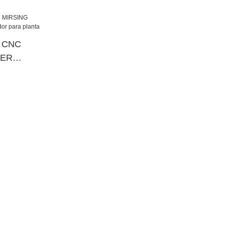
 CNC
TER
 para