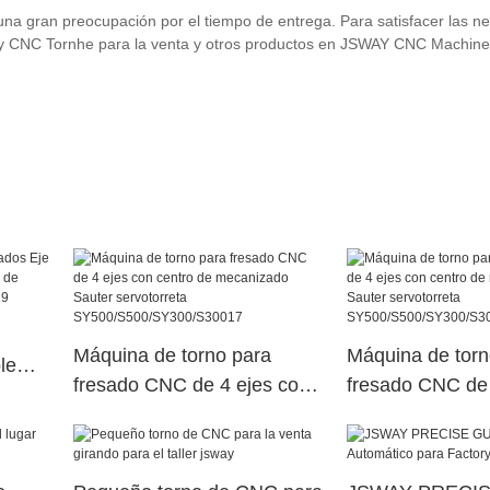
ran preocupación por el tiempo de entrega. Para satisfacer las n
by CNC Tornhe para la venta y otros productos en JSWAY CNC Machine
Máquina de torno para
Máquina de torn
le
fresado CNC de 4 ejes con
fresado CNC de 
na de
centro de mecanizado
centro de meca
erior
Sauter servotorreta
Sauter servotorr
SY500/S500/SY300/S30017
SY500/S500/SY