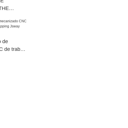
SE
THE
 Factory
o de
 de trabajo
ping Jsway