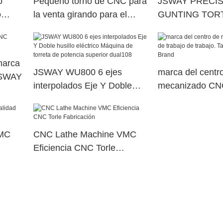
o
Pequeño torno de CNC para
JSWAY PRECI
o
la venta girando para el
GUNTING TOR
taller jsway
Automático para
marca
JSWAY WU800 6 ejes
marca del centr
JSWAY
interpolados Eje Y Doble
mecanizado CNC
husillo eléctrico Máquina de
de trabajo. Tap
torreta de potencia superior
Brand
dual108
VMC
CNC Lathe Machine VMC
Eficiencia CNC Torle
Fabricación