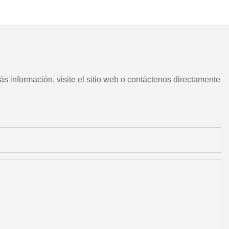
CNC chino con herramientas
motorizadas
s información, visite el sitio web o contáctenos directamente