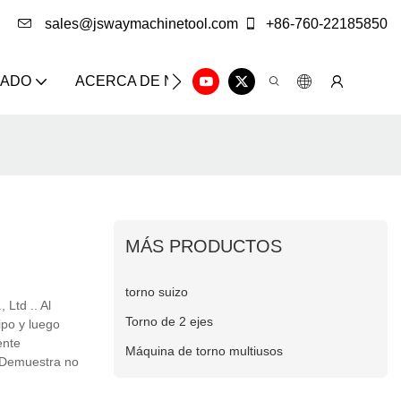
sales@jswaymachinetool.com
+86-760-22185850
ZADO
ACERCA DE NOSOTROS
SOLUCIÓN
CE
MÁS PRODUCTOS
torno suizo
Ltd .. Al
Torno de 2 ejes
ipo y luego
ente
Máquina de torno multiusos
. Demuestra no