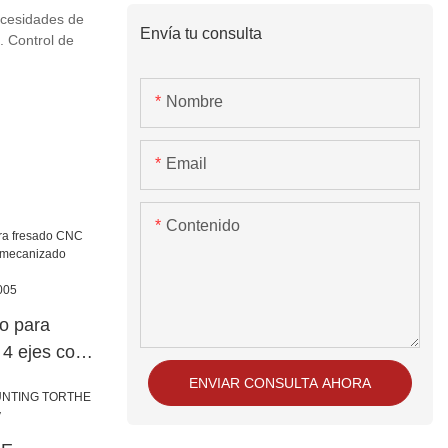
ecesidades de
Envía tu consulta
. Control de
Nombre
Email
Contenido
o para
4 ejes con
nizado
ENVIAR CONSULTA AHORA
eta
300/S3005