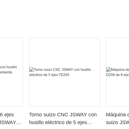
6 ejes
Torno suizo CNC JSWAY con
Máquina d
o JSWAY
husillo eléctrico de 5 ejes
suizo JS