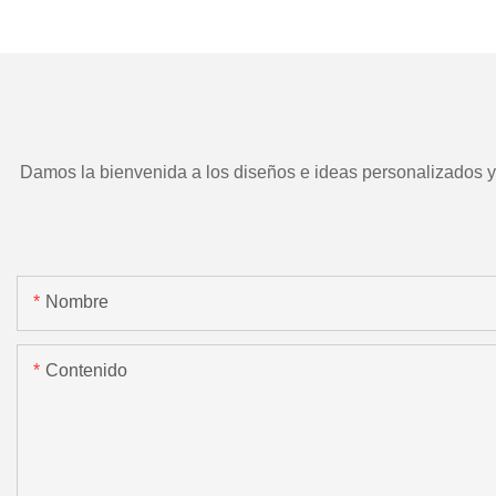
TD266 y herramient
motorizada.
Damos la bienvenida a los diseños e ideas personalizados y e
Nombre
Contenido