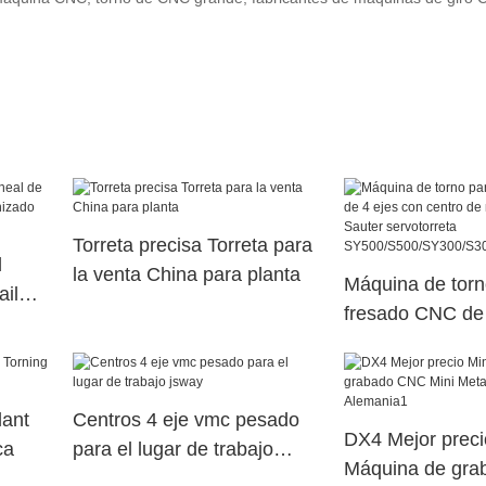
Torreta precisa Torreta para
d
la venta China para planta
Máquina de torn
ail
fresado CNC de 
izado
centro de meca
jo
Sauter servotorr
SY500/S500/SY
lant
Centros 4 eje vmc pesado
DX4 Mejor preci
ca
para el lugar de trabajo
Máquina de gr
jsway