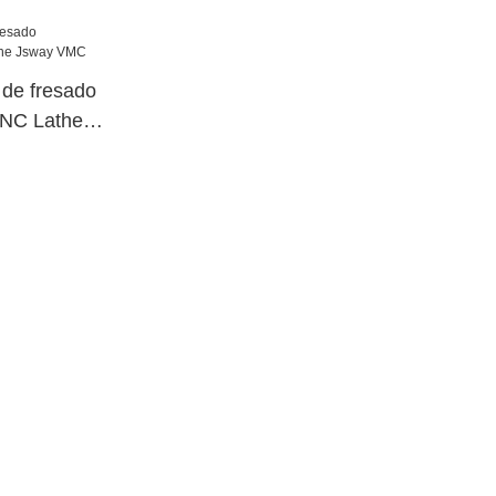
a en
 de fresado
CNC Lathe