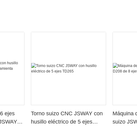
6 ejes
Torno suizo CNC JSWAY con
Máquina d
o JSWAY
husillo eléctrico de 5 ejes
suizo JS
a
TD265