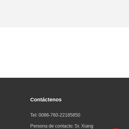
Contáctenos
Tel: 0086-760-22185850
Persona de contacto: Sr. Xiang