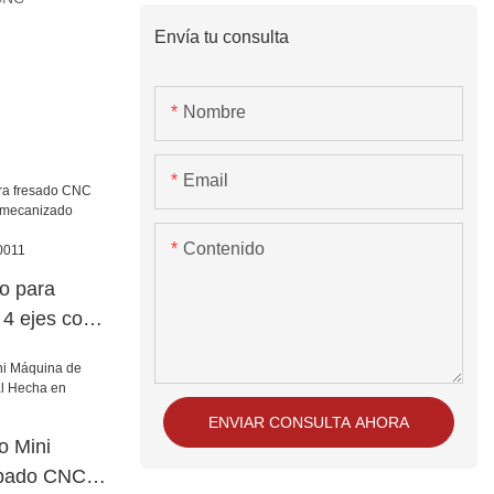
Envía tu consulta
Nombre
Email
Contenido
o para
4 ejes con
nizado
eta
300/S30011
ENVIAR CONSULTA AHORA
o Mini
abado CNC