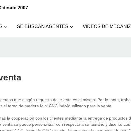
C desde 2007
S
SE BUSCAN AGENTES
VÍDEOS DE MECANI
venta
os que ningún requisito del cliente es el mismo. Por lo tanto, trab
es el torno de madera Mini CNC individualizado para la venta.
ooperación con los clientes mediante la entrega de productos de 
 venta se puede personalizar con respecto a su tamaño y diseño. Los 
máquina CNC, torno de CNC grande, fabricantes de máquinas de giro