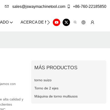
sales@jswaymachinetool.com
+86-760-22185850
ZADO
ACERCA DE NOSOTROS
SOLUCIÓN
CE
MÁS PRODUCTOS
torno suizo
ajamos con
Torno de 2 ejes
Máquina de torno multiusos
alta calidad y
clientes
 CNC