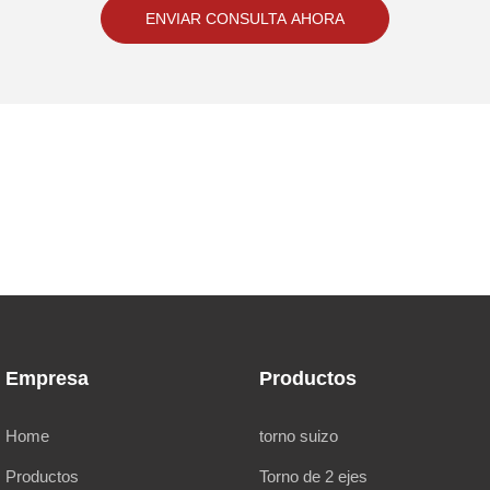
ENVIAR CONSULTA AHORA
Empresa
Productos
Home
torno suizo
Productos
Torno de 2 ejes