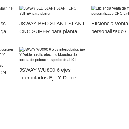
Mini Metal Hech
Alemania1
iss
JSWAY BED SLANT SLANT
Eficiencia Venta
ugar
CNC SUPER para planta
personalizado 
Jsway VMC
na
JSWAY WU800 6 ejes
l CNC
interpolados Eje Y Doble
0
husillo eléctrico Máquina de
torreta de potencia superior
dual101