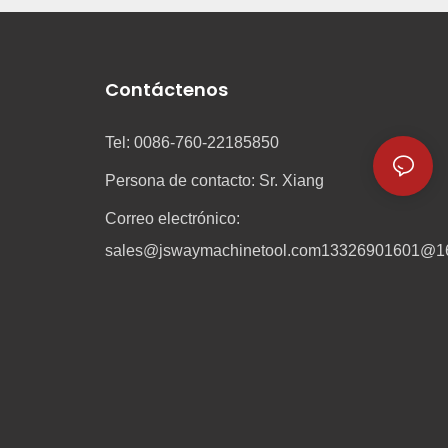
Contáctenos
Tel: 0086-760-22185850
Persona de contacto: Sr. Xiang
Correo electrónico:
sales@jswaymachinetool.com
13326901601@1