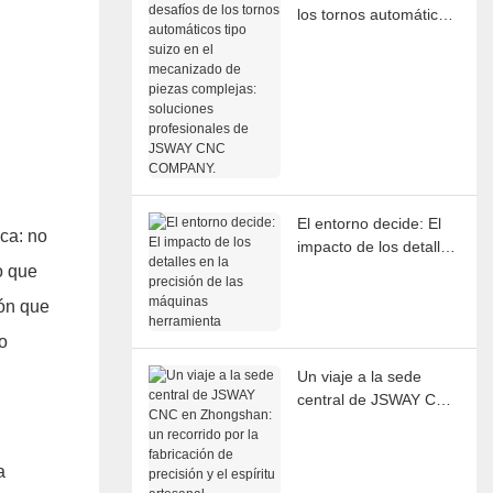
los tornos automáticos
tipo suizo en el
mecanizado de piezas
complejas: soluciones
profesionales de
JSWAY CNC
COMPANY.
El entorno decide: El
ca: no
impacto de los detalles
en la precisión de las
o que
máquinas herramienta
ión que
o
Un viaje a la sede
central de JSWAY CNC
en Zhongshan: un
recorrido por la
fabricación de
a
precisión y el espíritu