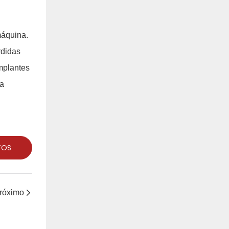
máquina.
rdidas
mplantes
na
TOS
róximo