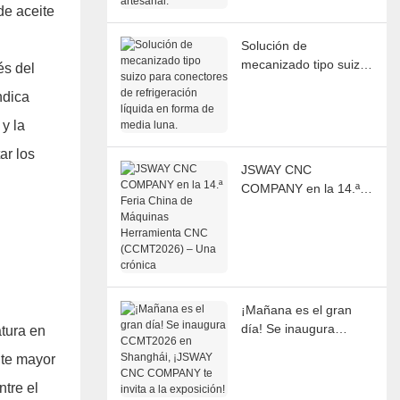
de aceite
artesanal.
Solución de
mecanizado tipo suizo
és del
para conectores de
ndica
refrigeración líquida en
forma de media luna.
y la
ar los
JSWAY CNC
COMPANY en la 14.ª
Feria China de
Máquinas Herramienta
CNC (CCMT2026) –
Una crónica
¡Mañana es el gran
día! Se inaugura
tura en
CCMT2026 en
nte mayor
Shanghái, ¡JSWAY
CNC COMPANY te
ntre el