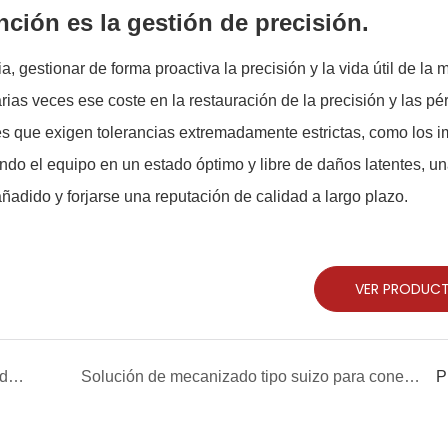
ción es la gestión de precisión.
a, gestionar de forma proactiva la precisión y la vida útil de la 
ias veces ese coste en la restauración de la precisión y las pé
es que exigen tolerancias extremadamente estrictas, como los i
do el equipo en un estado óptimo y libre de daños latentes, u
adido y forjarse una reputación de calidad a largo plazo.
VER PRODUC
JSWAY CNC COMPANY en la 14.ª Feria China de Máquinas Herramienta CNC (CCMT2026) – Una crónica
Solución de mecanizado tipo suizo para conectores de refrigeración líquida en forma de media luna.
P