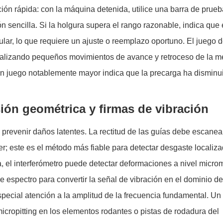
ación rápida: con la máquina detenida, utilice una barra de prueb
sencilla. Si la holgura supera el rango razonable, indica que 
ular, lo que requiere un ajuste o reemplazo oportuno. El juego d
ealizando pequeños movimientos de avance y retroceso de la m
n juego notablemente mayor indica que la precarga ha disminui
ión geométrica y firmas de vibración
revenir daños latentes. La rectitud de las guías debe escanear
ser; este es el método más fiable para detectar desgaste localiza
, el interferómetro puede detectar deformaciones a nivel microm
e espectro para convertir la señal de vibración en el dominio de
especial atención a la amplitud de la frecuencia fundamental. U
cropitting en los elementos rodantes o pistas de rodadura del