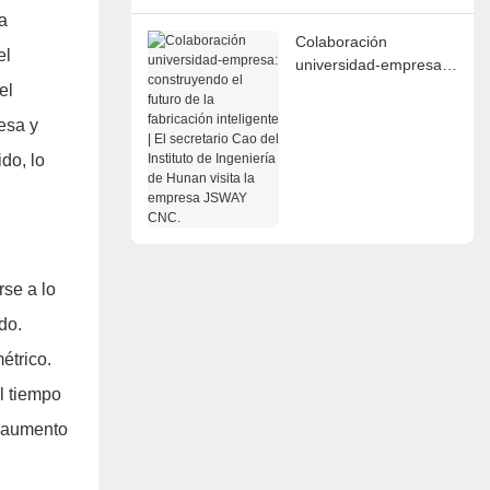
invita a la exposición!
a
Colaboración
el
universidad-empresa:
construyendo el futuro
el
de la fabricación
esa y
inteligente | El
secretario Cao del
do, lo
Instituto de Ingeniería
de Hunan visita la
empresa JSWAY CNC.
se a lo
do.
étrico.
l tiempo
n aumento