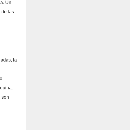
za. Un
 de las
gadas, la
to
áquina.
s son