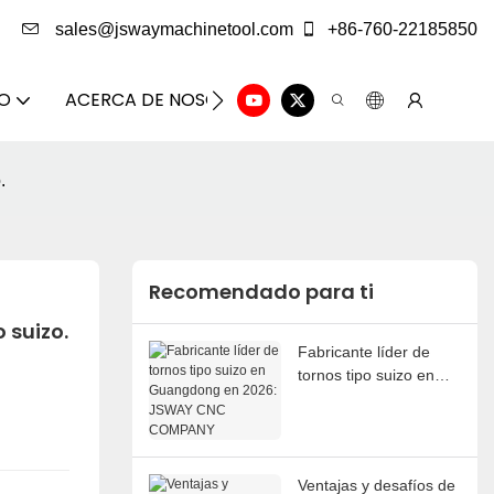
sales@jswaymachinetool.com
+86-760-22185850
DO
ACERCA DE NOSOTROS
SOLUCIÓN
CENTRO
.
Recomendado para ti
 suizo.
Fabricante líder de
tornos tipo suizo en
Guangdong en 2026:
JSWAY CNC
COMPANY
Ventajas y desafíos de