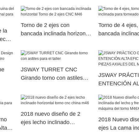
para
inclinación precisa Costo de
Super a la venta 
torno a la venta para fábrica
Torno de 2 ejes con
Torno de 4 ejes,
 la
bancada inclinada horizontal
bancada inclina
lecho
Torno de 2 ejes CNC M46
torneado y fres
ara el
ne
JSWAY TURRET CNC
JSWAY PRÁCT
Girando torno con astiles
ENTENCIÓN A
 giro
para el taller
EFICIENCIA P
AXIALES DEL
2018 nuevo diseño de 2
rno
2018 Nuevo dis
ejes lecho inclinado
lta
ejes La cama inc
horizontal torno cnc china
lecho y fresado