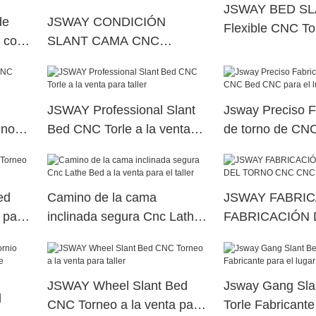
JSWAY BED S
de
JSWAY CONDICIÓN
Flexible CNC To
a con
SLANT CAMA CNC
para planta
ica
CONTRO CON CAAMA
PARA FACTORY
JSWAY Professional Slant
Jsway Preciso F
ino
Bed CNC Torle a la venta
de torno de C
para taller
para el lugar de 
ed
Camino de la cama
JSWAY FABRI
 para
inclinada segura Cnc Lathe
FABRICACIÓN 
Bed a la venta para el taller
TORNO CNC C
JSWAY Wheel Slant Bed
Jsway Gang Sl
d
CNC Torneo a la venta para
Torle Fabricante