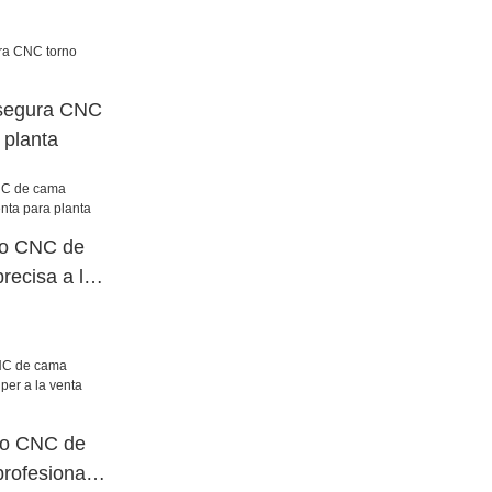
 segura CNC
 planta
no CNC de
recisa a la
a
no CNC de
rofesional