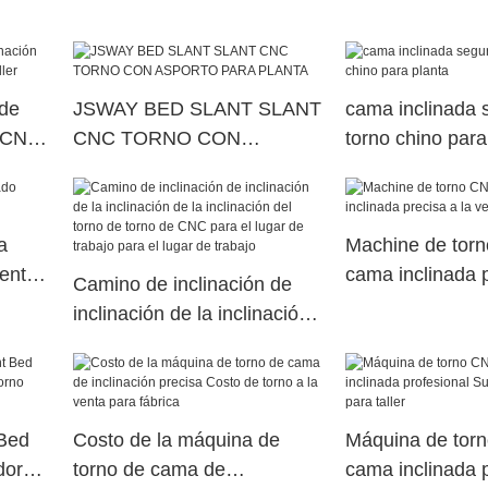
taller
lugar de trabajo
lugar
 de
JSWAY BED SLANT SLANT
cama inclinada
l CNC
CNC TORNO CON
torno chino para
ASPORTO PARA PLANTA
a
Machine de tor
venta
cama inclinada p
Camino de inclinación de
venta para plant
inclinación de la inclinación
de la inclinación del torno de
torno de CNC para el lugar
de trabajo para el lugar de
trabajo
Bed
Costo de la máquina de
Máquina de tor
dor
torno de cama de
cama inclinada p