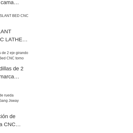
a cama
 JSWAY
LANT
C LATHE
illas de 2
 marca
d CNC torno
ción de
ca CNC
ay Brand