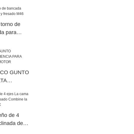
para taller
 torno de
da para
ado M46
ICO GUNTO
LTA
ARA PIEZAS
 MOTOR
eño de 4
linada del
 Combine la