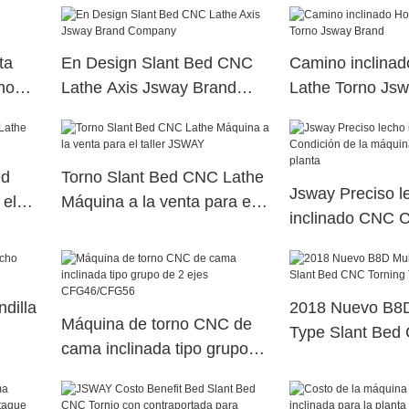
Company
ta
En Design Slant Bed CNC
Camino inclina
no
Lathe Axis Jsway Brand
Lathe Torno Js
Company
ed
Torno Slant Bed CNC Lathe
Jsway Preciso l
 el
Máquina a la venta para el
inclinado CNC C
taller JSWAY
la máquina de to
planta
ndilla
2018 Nuevo B8D 
Máquina de torno CNC de
Type Slant Bed
cama inclinada tipo grupo
Torning Torne
de 2 ejes CFG46/CFG56