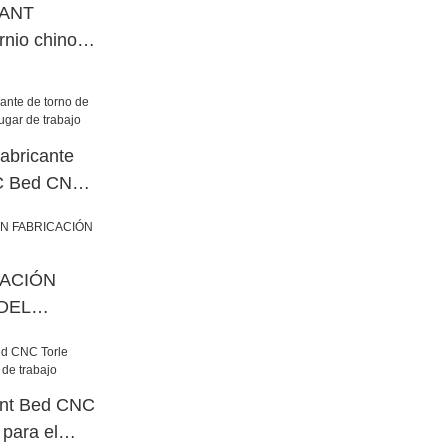
LANT
rnio chino
abricante
NC Bed CNC
trabajo
CACIÓN
DEL
NC
ant Bed CNC
 para el