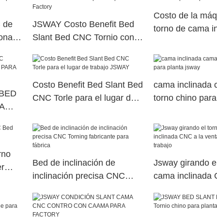
Costo de la máq
 de
JSWAY Costo Benefit Bed
torno de cama i
onal
Slant Bed CNC Tornio con
para la planta 
contraportada para Factory
Costo Benefit Bed Slant Bed
cama inclinada
 BED
CNC Torle para el lugar de
torno chino para
A
trabajo JSWAY
jsway
rno
Bed de inclinación de
Jsway girando el
r
inclinación precisa CNC
cama inclinada 
Torning fabricante para
venta para el lu
fábrica
trabajo