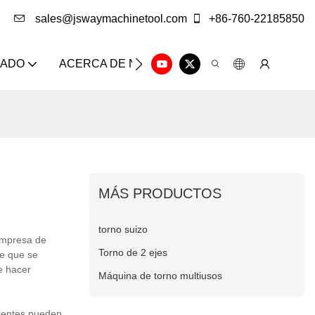
sales@jswaymachinetool.com
+86-760-22185850
ZADO
ACERCA DE NOSOTROS
SOLUCIÓN
CE
MÁS PRODUCTOS
torno suizo
empresa de
Torno de 2 ejes
ve que se
e hacer
Máquina de torno multiusos
ientes pueden