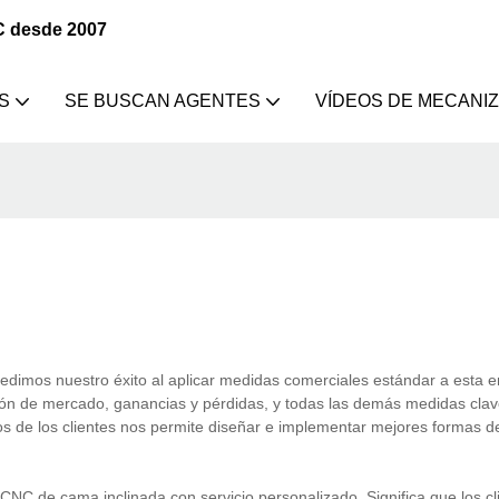
C desde 2007
S
SE BUSCAN AGENTES
VÍDEOS DE MECANI
edimos nuestro éxito al aplicar medidas comerciales estándar a esta 
ión de mercado, ganancias y pérdidas, y todas las demás medidas cla
ios de los clientes nos permite diseñar e implementar mejores formas d
 de cama inclinada con servicio personalizado. Significa que los cl