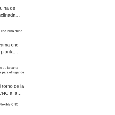
uina de
nclinada
JSWAY
 cama cnc
 planta
 torno de la
CNC a la
gar de