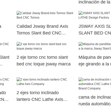
inclinación de l
inclinada CNC
a
Calidad Jsway Brand Axis
JSWAY AXIS S
Tornos Slant Bed CNC
SLANT BED CN
Tornos
Design Factory
Slant
2 eje torno cnc torno slant
Máquina de pand
bed cnc toque jsway marca
eje girando a la
Jsway Slant Be
ado
2 ejes torno inclinado
cama de inclina
 CNC
lantero CNC Lathe Axis
rueda automáti
Company
Lathe Gang Jsw