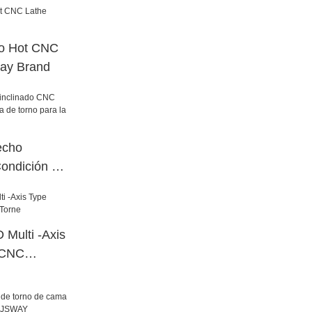
do Hot CNC
way Brand
echo
ondición de
rno para la
Multi -Axis
 CNC